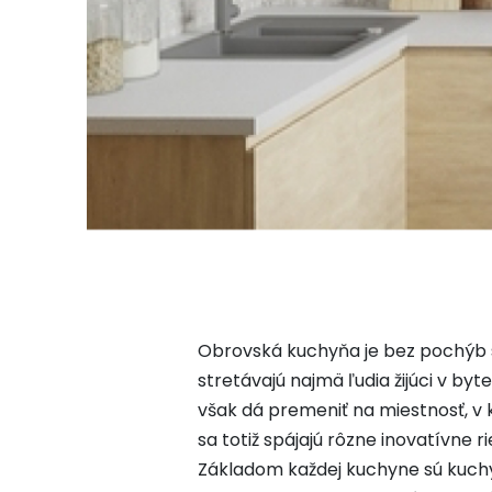
Obrovská kuchyňa je bez pochýb s
stretávajú najmä ľudia žijúci v 
však dá premeniť na miestnosť, v k
sa totiž spájajú rôzne inovatívne 
Základom každej kuchyne sú kuchyns