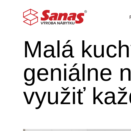
06.09.2023
Malá kuc
geniálne 
využiť kaž