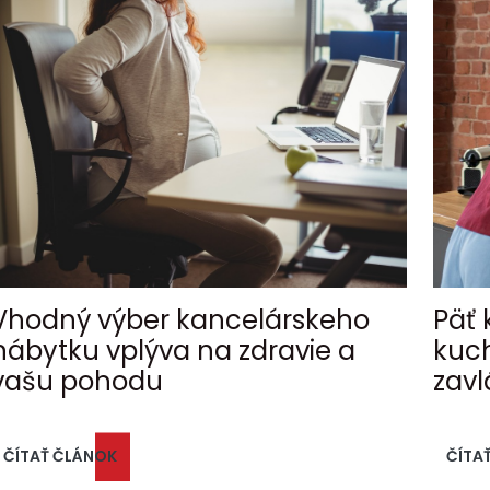
Vhodný výber kancelárskeho
Päť 
nábytku vplýva na zdravie a
kuch
vašu pohodu
zavl
ČÍTAŤ ČLÁNOK
ČÍTA