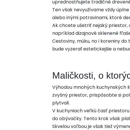
uprednostňujete tradičné drevené 
Ten však nevyužívame vždy úplne 
alebo inými potravinami, ktoré d
Ak chcete ušetriť nejaký priestor,
napríklad dizajnové sklenené fľaš
Cestoviny, múku, no i koreniny do
bude vyzerať estetickejšie a neb
Maličkosti, o ktorý
Výhodou mnohých kuchynských linie
zvyšný priestor, prispôsobte si po
plytvali.
V kuchyniach veľkú časť priestoru 
do obývačky. Tento krok však plat
Skvelou voľbou je však tiež výme