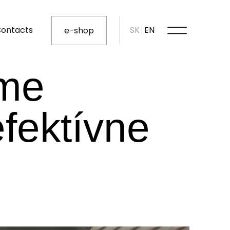
ontacts
SK
EN
e-shop
áme
fektívne