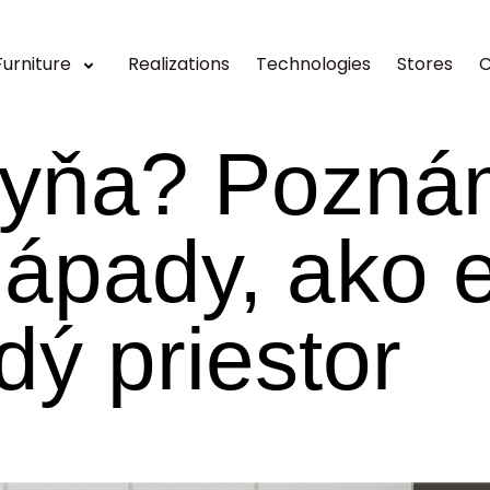
Furniture
Realizations
Technologies
Stores
C
hyňa? Pozn
nápady, ako e
dý priestor