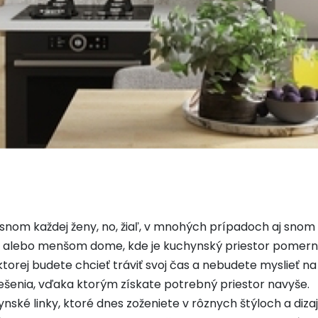
nom každej ženy, no, žiaľ, v mnohých prípadoch aj snom
byte alebo menšom dome, kde je kuchynský priestor pomer
torej budete chcieť tráviť svoj čas a nebudete myslieť n
riešenia, vďaka ktorým získate potrebný priestor navyše.
ké linky, ktoré dnes zoženiete v rôznych štýloch a dizajn