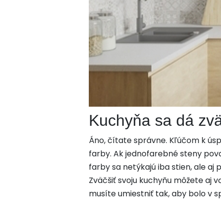
Kuchyňa sa dá zväč
Áno, čítate správne. Kľúčom k úsp
farby. Ak jednofarebné steny považ
farby sa netýkajú iba stien, ale aj p
Zväčšiť svoju kuchyňu môžete aj vď
musíte umiestniť tak, aby bolo v 