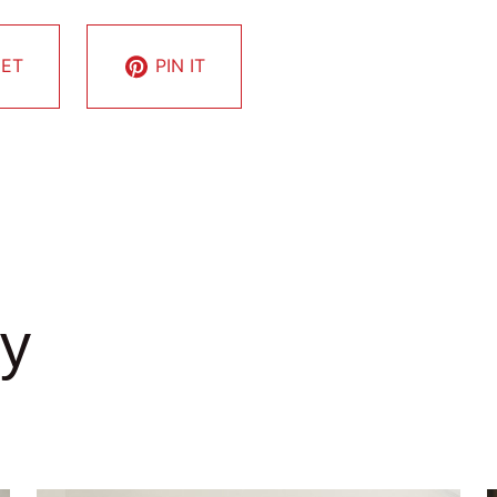
ET
PIN IT
y