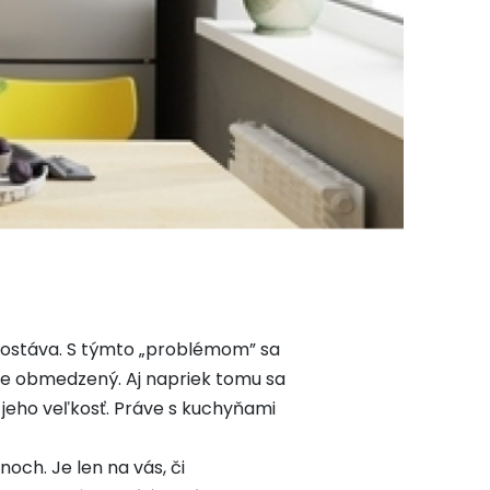
 ostáva. S týmto „problémom” sa
ne obmedzený. Aj napriek tomu sa
a jeho veľkosť. Práve s kuchyňami
och. Je len na vás, či