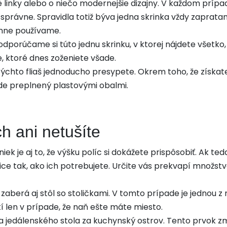
linky alebo o niečo modernejšie dizajny. V každom prípade
správne. Spravidla totiž býva jedna skrinka vždy zaprat
enne používame.
 odporúčame si túto jednu skrinku, v ktorej nájdete všetko
e, ktoré dnes zoženiete všade.
 týchto fliaš jednoducho presypete. Okrem toho, že získat
ude preplnený plastovými obalmi.
ch ani netušíte
k je aj to, že výšku políc si dokážete prispôsobiť. Ak t
lice tak, ako ich potrebujete. Určite vás prekvapí množst
zaberá aj stôl so stoličkami. V tomto prípade je jednou z
í len v prípade, že naň ešte máte miesto.
na jedálenského stola za kuchynský ostrov. Tento prvok 