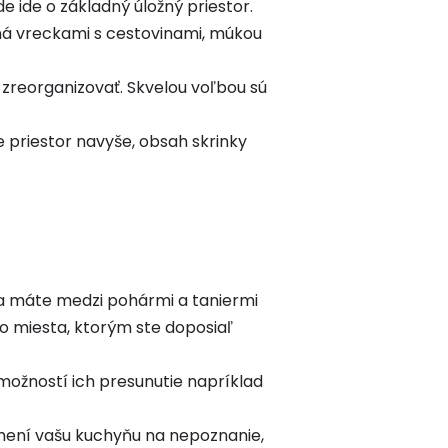
 ide o základný úložný priestor.
aná vreckami s cestovinami, múkou
, zreorganizovať. Skvelou voľbou sú
e priestor navyše, obsah skrinky
eda máte medzi pohármi a taniermi
vo miesta, ktorým ste doposiaľ
 možností ich presunutie napríklad
zmení vašu kuchyňu na nepoznanie,