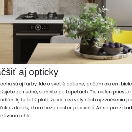
šiť aj opticky
echu sú aj farby. Ide o svetlé odtiene, pričom okrem biel
ujete za nudné, siahnite po tapetách. Tie nielen priestor 
odláh. Aj tu totiž platí, že ide o skvelý nástroj zväčšenia pr
aka zrkadlu, ktoré tiež priestor presvetlí. Ak sa pre zrkad
správnom uhle.