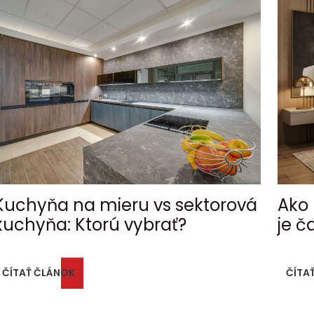
Kuchyňa na mieru vs sektorová
Ako 
kuchyňa: Ktorú vybrať?
je č
ČÍTAŤ ČLÁNOK
ČÍTA