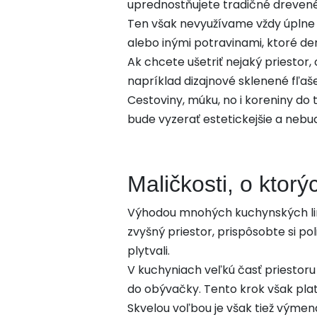
uprednostňujete tradičné drevené 
Ten však nevyužívame vždy úplne 
alebo inými potravinami, ktoré d
Ak chcete ušetriť nejaký priestor,
napríklad dizajnové sklenené fľaš
Cestoviny, múku, no i koreniny do
bude vyzerať estetickejšie a neb
Maličkosti, o ktorý
Výhodou mnohých kuchynských linie
zvyšný priestor, prispôsobte si po
plytvali.
V kuchyniach veľkú časť priestoru 
do obývačky. Tento krok však plat
Skvelou voľbou je však tiež výme