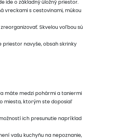
 ide o základný úložný priestor.
aná vreckami s cestovinami, múkou
, zreorganizovať. Skvelou voľbou sú
e priestor navyše, obsah skrinky
eda máte medzi pohármi a taniermi
vo miesta, ktorým ste doposiaľ
 možností ich presunutie napríklad
zmení vašu kuchyňu na nepoznanie,