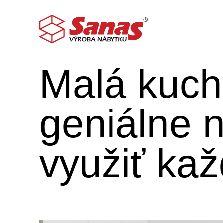
06.09.2023
Malá kuc
geniálne 
využiť kaž