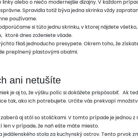
linky alebo o niečo modernejšie dizajny. V každom prípade
správne. Spravidla totiž býva jedna skrinka vždy zaprat
enne používame.
 odporúčame si túto jednu skrinku, v ktorej nájdete všetko
e, ktoré dnes zoženiete všade.
 týchto fliaš jednoducho presypete. Okrem toho, že získat
ude preplnený plastovými obalmi.
ch ani netušíte
k je aj to, že výšku políc si dokážete prispôsobiť. Ak t
lice tak, ako ich potrebujete. Určite vás prekvapí množst
zaberá aj stôl so stoličkami. V tomto prípade je jednou z
í len v prípade, že naň ešte máte miesto.
na jedálenského stola za kuchynský ostrov. Tento prvok 