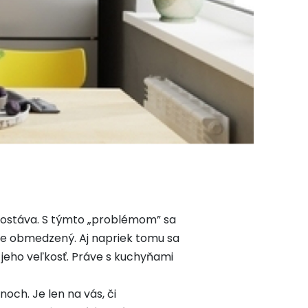
 ostáva. S týmto „problémom” sa
ne obmedzený. Aj napriek tomu sa
a jeho veľkosť. Práve s kuchyňami
och. Je len na vás, či