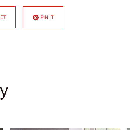
ET
PIN IT
y