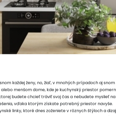
nom každej ženy, no, žiaľ, v mnohých prípadoch aj snom
byte alebo menšom dome, kde je kuchynský priestor pomer
torej budete chcieť tráviť svoj čas a nebudete myslieť n
riešenia, vďaka ktorým získate potrebný priestor navyše.
ké linky, ktoré dnes zoženiete v rôznych štýloch a dizajn