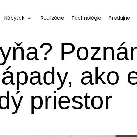
Nábytok
Realizácie
Technológie
Predajne
hyňa? Pozn
nápady, ako e
dý priestor