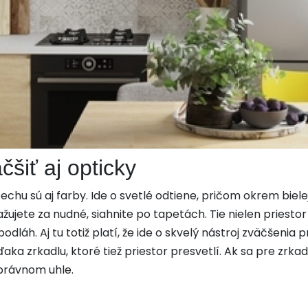
šiť aj opticky
echu sú aj farby. Ide o svetlé odtiene, pričom okrem biel
ujete za nudné, siahnite po tapetách. Tie nielen priestor 
podláh. Aj tu totiž platí, že ide o skvelý nástroj zväčšenia p
aka zrkadlu, ktoré tiež priestor presvetlí. Ak sa pre zrkad
správnom uhle.