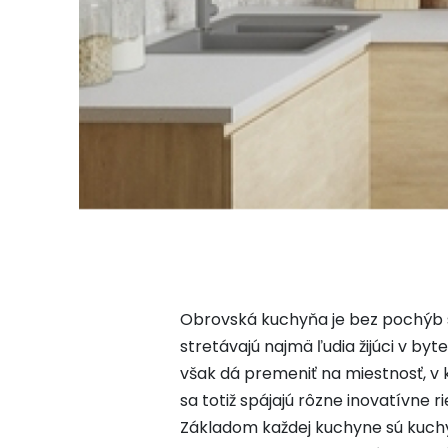
Obrovská kuchyňa je bez pochýb s
stretávajú najmä ľudia žijúci v 
však dá premeniť na miestnosť, v k
sa totiž spájajú rôzne inovatívne 
Základom každej kuchyne sú kuchyns