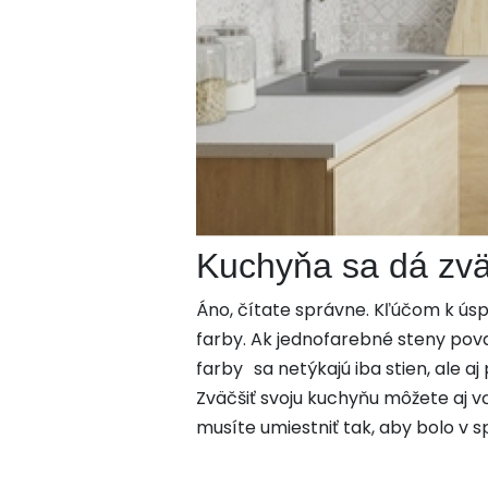
Kuchyňa sa dá zväč
Áno, čítate správne. Kľúčom k úsp
farby. Ak jednofarebné steny považ
farby sa netýkajú iba stien, ale aj 
Zväčšiť svoju kuchyňu môžete aj vď
musíte umiestniť tak, aby bolo v 