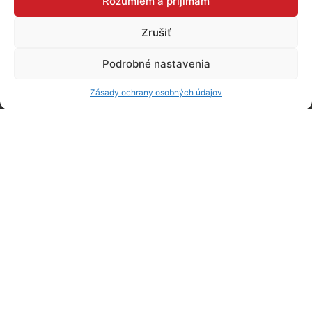
Rozumiem a prijímam
Zrušiť
Podrobné nastavenia
Zásady ochrany osobných údajov
Tradícia od roku
1955
Od roku 1955 pod značkou Nový domov,
neskôr - od roku 1990 už pod novým názvom
SAbinovská NÁbytkárska Spoločnosť - SANAS
- výroba nábytku - pre domáci a zahraničný
trh. Pričom export tvorí dlhodobo podstatnú