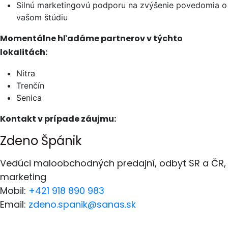
Silnú marketingovú podporu na zvýšenie povedomia o
vašom štúdiu
Momentálne hľadáme partnerov v týchto
lokalitách:
Nitra
Trenčín
Senica
Kontakt v prípade záujmu:
Zdeno Špánik
Vedúci maloobchodných predajní, odbyt SR a ČR,
marketing
Mobil:
+421 918 890 983
Email:
zdeno.spanik@sanas.sk