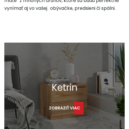
máte z mnohých druhov, ktoré sa budú perfektne
vynímať aj vo vašej obývačke, predsieni či spálni.
Ketrin
ZOBRAZIŤ VIAC