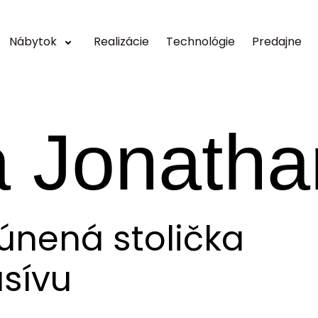
Nábytok
Realizácie
Technológie
Predajne
a Jonatha
únená stolička
sívu