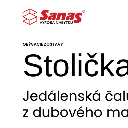
OBÝVACIE ZOSTAVY
Stoličk
Jedálenská čal
z dubového ma