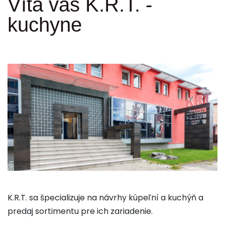
Víta vás K.R.T. -
kuchyne
K.R.T. sa špecializuje na návrhy kúpeľní a kuchýň a
predaj sortimentu pre ich zariadenie.