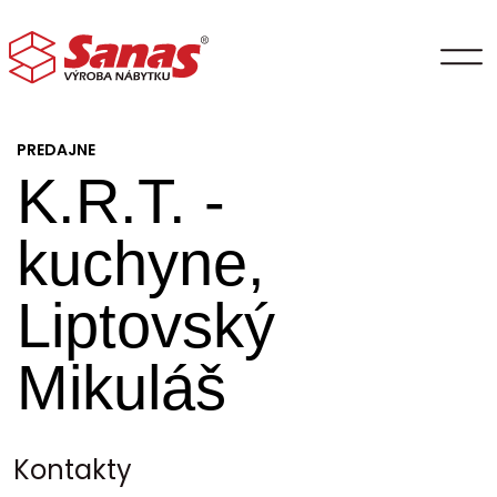
PREDAJNE
K.R.T. -
kuchyne,
Liptovský
Mikuláš
Kontakty