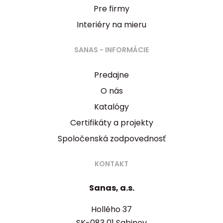
Pre firmy
Interiéry na mieru
SANAS - INFORMÁCIE
Predajne
O nás
Katalógy
Certifikáty a projekty
Spoločenská zodpovednosť
KONTAKT
Sanas, a.s.
Hollého 37
SK-083 01 Sabinov