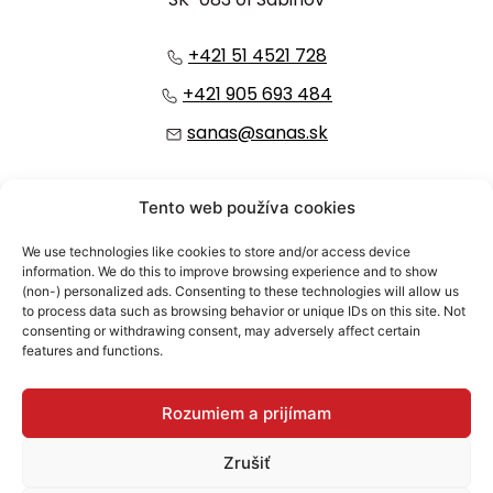
+421 51 4521 728
+421 905 693 484
sanas@sanas.sk
:
Tento web používa cookies
We use technologies like cookies to store and/or access device
information. We do this to improve browsing experience and to show
(non-) personalized ads. Consenting to these technologies will allow us
to process data such as browsing behavior or unique IDs on this site. Not
consenting or withdrawing consent, may adversely affect certain
features and functions.
© 2026 SANAS, a.s.
Rozumiem a prijímam
Bezpečnosť dodávateľského reťazca
Zrušiť
Ochrana osobných údajov / GDPR