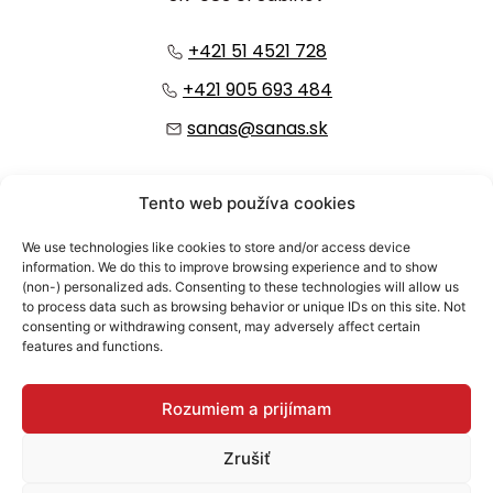
+421 51 4521 728
+421 905 693 484
sanas@sanas.sk
:
Tento web používa cookies
We use technologies like cookies to store and/or access device
information. We do this to improve browsing experience and to show
(non-) personalized ads. Consenting to these technologies will allow us
to process data such as browsing behavior or unique IDs on this site. Not
consenting or withdrawing consent, may adversely affect certain
features and functions.
© 2026 SANAS, a.s.
Rozumiem a prijímam
Bezpečnosť dodávateľského reťazca
Zrušiť
Ochrana osobných údajov / GDPR