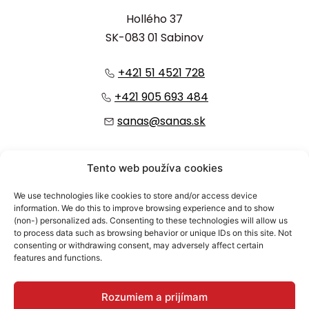
Hollého 37
SK-083 01 Sabinov
+421 51 4521 728
+421 905 693 484
sanas@sanas.sk
:
Tento web používa cookies
We use technologies like cookies to store and/or access device
information. We do this to improve browsing experience and to show
(non-) personalized ads. Consenting to these technologies will allow us
to process data such as browsing behavior or unique IDs on this site. Not
consenting or withdrawing consent, may adversely affect certain
features and functions.
© 2026 SANAS, a.s.
Rozumiem a prijímam