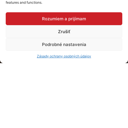
features and functions.
Rozumiem a prijímam
Zrušiť
Podrobné nastavenia
Zásady ochrany osobných údajov
Viac o realizácii
Táto kuchyňa na mieru je dokonalou voľbou pre tých,
ktorí hľadajú svetlý a priestranný priestor na varenie