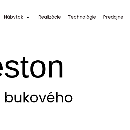
Nábytok
Realizácie
Technológie
Predajne
eston
l bukového