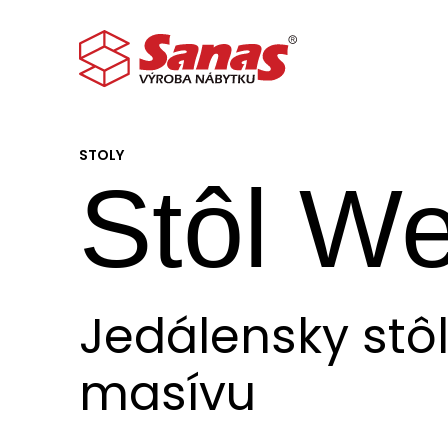
STOLY
Stôl W
Jedálensky stô
masívu