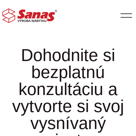
Test produkt obyvacia
zostava
Dohodnite si
bezplatnú
konzultáciu a
vytvorte si svoj
vysnívaný